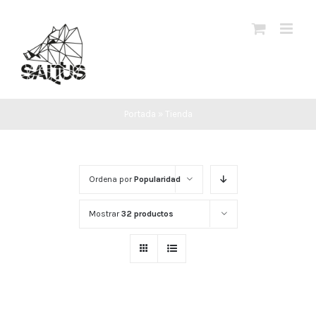
Saltar
al
contenido
Portada
»
Tienda
Ordena por
Popularidad
Mostrar
32 productos