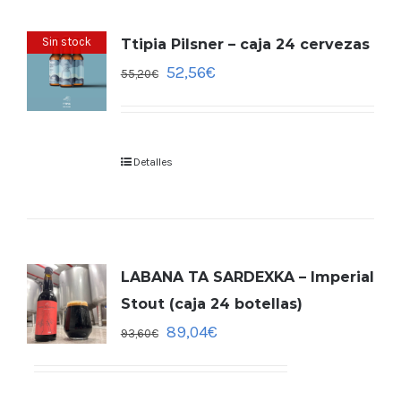
Sin stock
Ttipia Pilsner – caja 24 cervezas
52,56
€
55,20
€
Detalles
LABANA TA SARDEXKA – Imperial
Stout (caja 24 botellas)
89,04
€
93,60
€