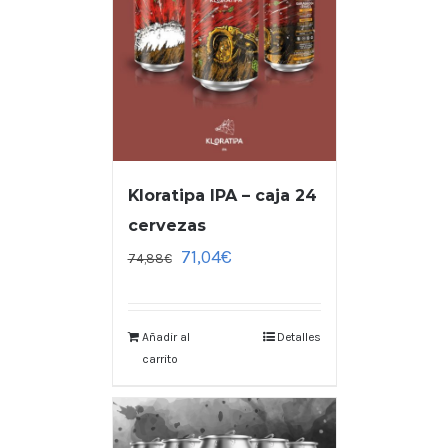
Kloratipa IPA – caja 24
cervezas
71,04
€
74,88
€
Añadir al
Detalles
carrito