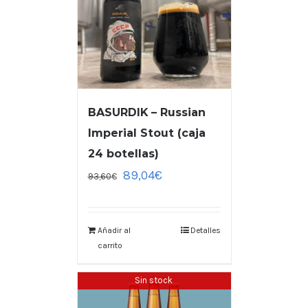
BASURDIK – Russian
Imperial Stout (caja
24 botellas)
89,04
€
93,60
€
Añadir al
Detalles
carrito
Sin stock