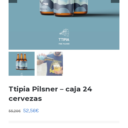
Ttipia Pilsner – caja 24
cervezas
52,56
€
55,20
€