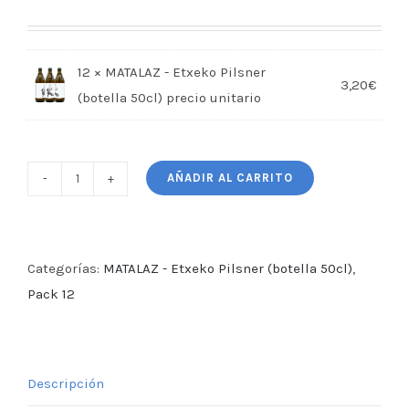
12 × MATALAZ - Etxeko Pilsner
3,20
€
(botella 50cl)
AÑADIR AL CARRITO
MATALAZ
-
Etxeko
Pilsner
Categorías:
MATALAZ - Etxeko Pilsner (botella 50cl)
,
(caja
Pack 12
12
cervezas
50cl)
Descripción
cantidad