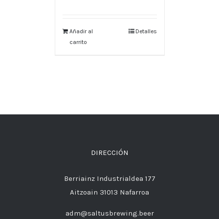
Añadir al
Detalles
carrito
DIRECCIÓN
Berriainz Industrialdea 177
Aitzoain 31013 Nafarroa
adm@saltusbrewing.beer