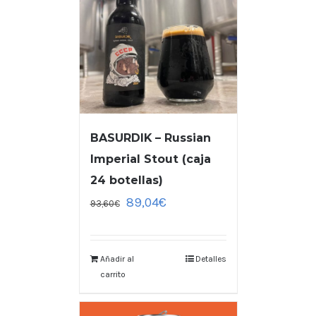
BASURDIK – Russian
Imperial Stout (caja
24 botellas)
89,04
€
93,60
€
Añadir al
Detalles
carrito