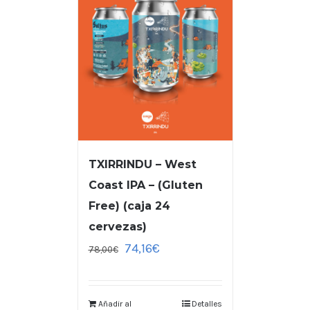
TXIRRINDU – West
Coast IPA – (Gluten
Free) (caja 24
cervezas)
74,16
€
78,00
€
Añadir al
Detalles