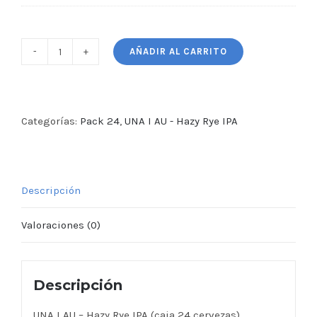
AÑADIR AL CARRITO
UNA
I
AU
-
Categorías:
Pack 24
,
UNA I AU - Hazy Rye IPA
Hazy
Rye
IPA
Descripción
(caja
24
Valoraciones (0)
cervezas)
cantidad
Descripción
UNA I AU – Hazy Rye IPA (caja 24 cervezas)