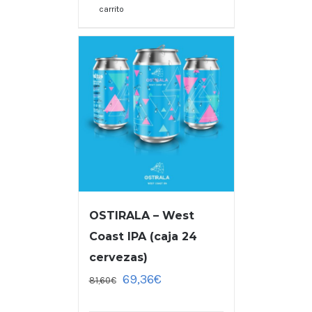
carrito
OSTIRALA – West
Coast IPA (caja 24
cervezas)
69,36
€
81,60
€