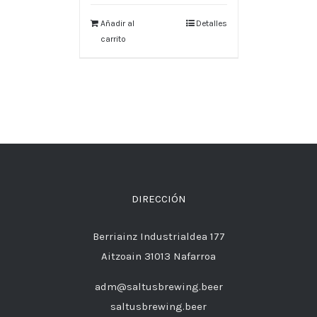
Añadir al
Detalles
carrito
DIRECCIÓN
Berriainz Industrialdea 177
Aitzoain 31013 Nafarroa
adm@saltusbrewing.beer
saltusbrewing.beer