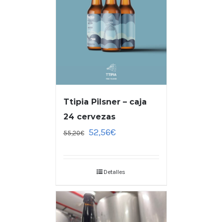
Ttipia Pilsner – caja
24 cervezas
52,56
€
55,20
€
Detalles