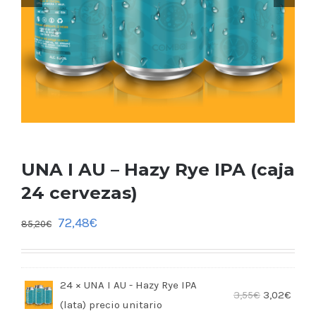
UNA I AU – Hazy Rye IPA (caja
24 cervezas)
72,48
€
85,20
€
24 × UNA I AU - Hazy Rye IPA
3,55
€
3,02
€
(lata)