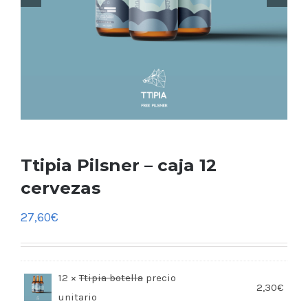
Ttipia Pilsner – caja 12
cervezas
27,60
€
12 ×
Ttipia botella
2,30
€