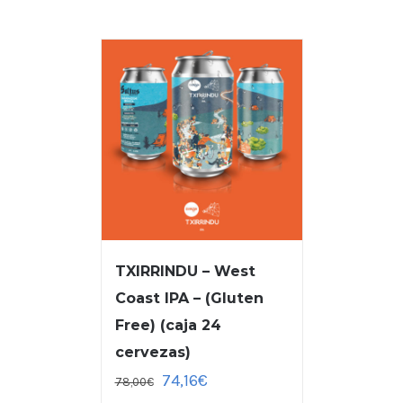
TXIRRINDU – West
Coast IPA – (Gluten
Free) (caja 24
cervezas)
74,16
€
78,00
€