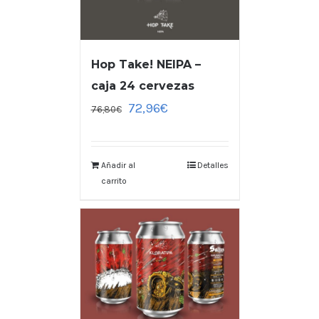
Hop Take! NEIPA –
caja 24 cervezas
72,96
€
76,80
€
Añadir al
Detalles
carrito