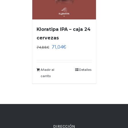
Kloratipa IPA – caja 24
cervezas
71,04
€
74,88
€
Añadir al
Detalles
carrito
DIRECCIÓN