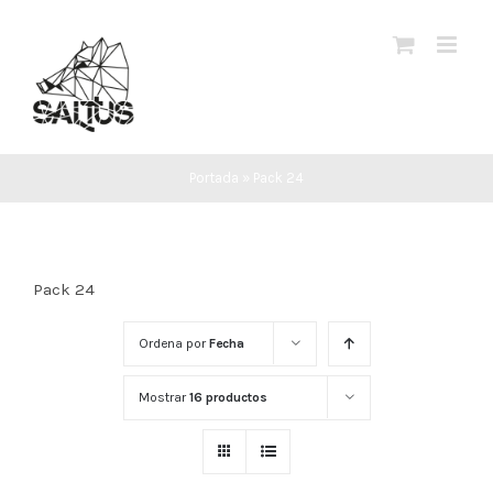
Saltar
al
contenido
Portada
»
Pack 24
Pack 24
Ordena por
Fecha
Mostrar
16 productos