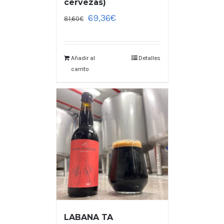
cervezas)
69,36
€
81,60
€
Añadir al
Detalles
carrito
LABANA TA