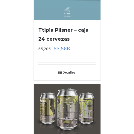
Ttipia Pilsner – caja
24 cervezas
52,56
€
55,20
€
Detalles