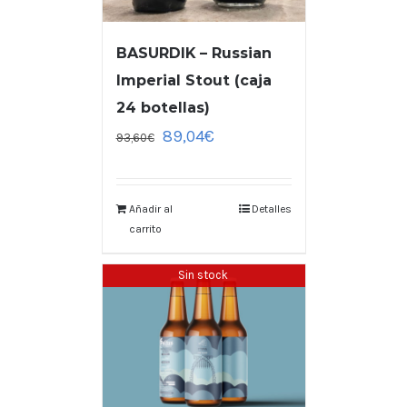
BASURDIK – Russian
Imperial Stout (caja
24 botellas)
89,04
€
93,60
€
Añadir al
Detalles
carrito
Sin stock