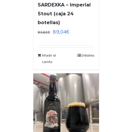
SARDEXKA – Imperial
Stout (caja 24
botellas)
89,04
€
93,60
€
Añadir al
Detalles
carrito