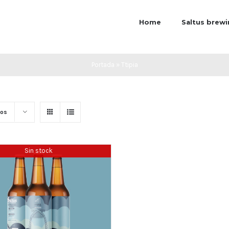
Home
Saltus brew
Portada
»
Ttipia
tos
Sin stock