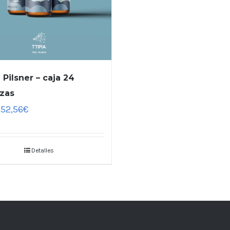
 Pilsner – caja 24
zas
52,56
€
Detalles