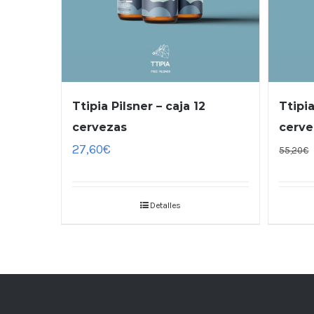
Ttipia Pilsner – caja 12
Ttipia
cervezas
cerve
27,60
€
55,20
€
Detalles