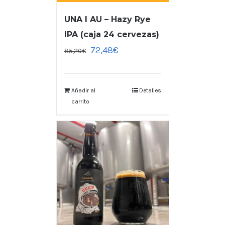
UNA I AU – Hazy Rye
IPA (caja 24 cervezas)
72,48
€
85,20
€
Añadir al
Detalles
carrito