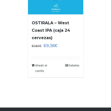
OSTIRALA – West
Coast IPA (caja 24
cervezas)
69,36
€
81,60
€
Añadir al
Detalles
carrito