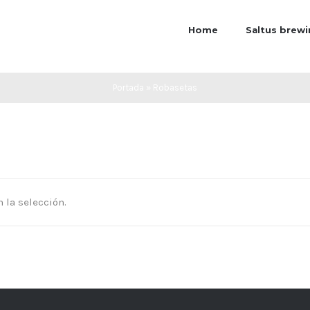
Home
Saltus brew
Portada
»
Robasetas
 la selección.