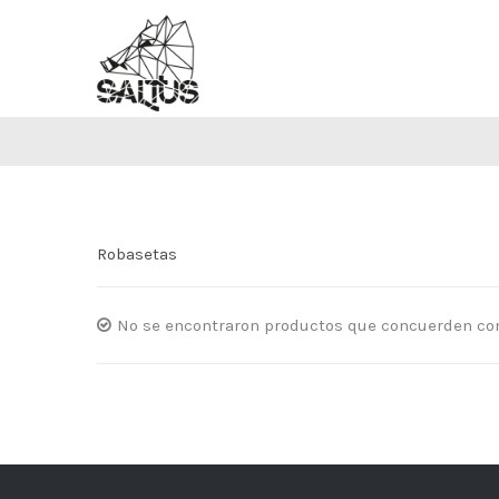
Saltar
al
contenido
Robasetas
No se encontraron productos que concuerden con