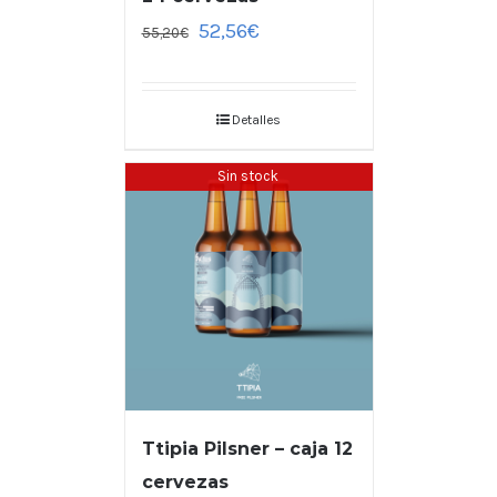
52,56
€
55,20
€
Detalles
Sin stock
Ttipia Pilsner – caja 12
cervezas