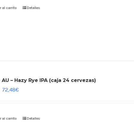
 al carrito
Detalles
 AU – Hazy Rye IPA (caja 24 cervezas)
72,48
€
 al carrito
Detalles