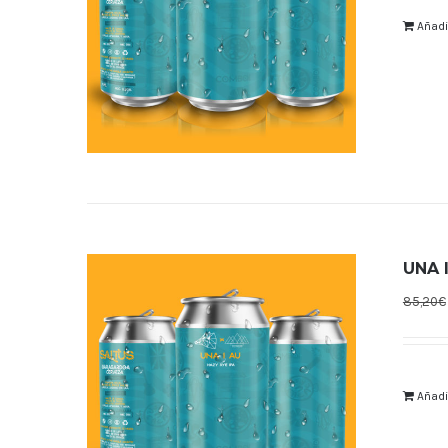
Añadir
UNA I
85,20
€
Añadir