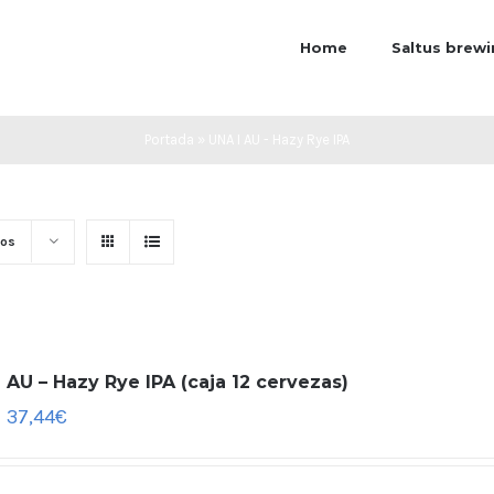
Home
Saltus brew
Portada
»
UNA I AU - Hazy Rye IPA
tos
 AU – Hazy Rye IPA (caja 12 cervezas)
37,44
€