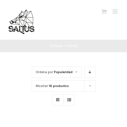
Saltar
al
contenido
Portada
»
Tienda
Ordena por
Popularidad
Mostrar
16 productos