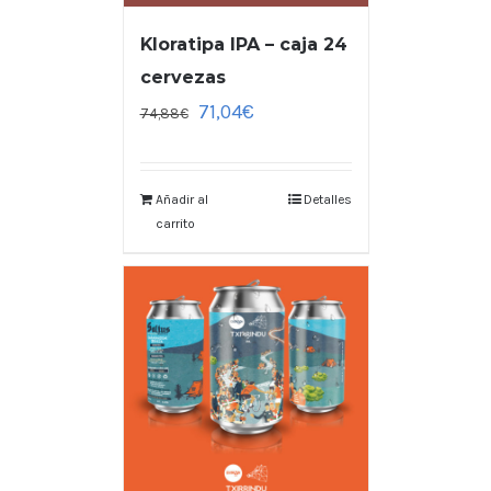
Kloratipa IPA – caja 24
cervezas
71,04
€
74,88
€
Añadir al
Detalles
carrito