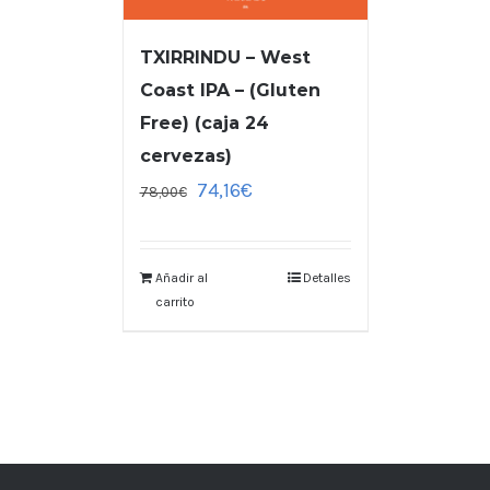
TXIRRINDU – West
Coast IPA – (Gluten
Free) (caja 24
cervezas)
74,16
€
78,00
€
Añadir al
Detalles
carrito