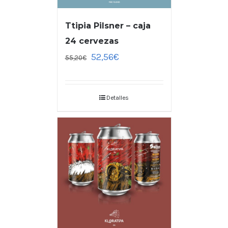
Ttipia Pilsner – caja
24 cervezas
52,56
€
55,20
€
Detalles