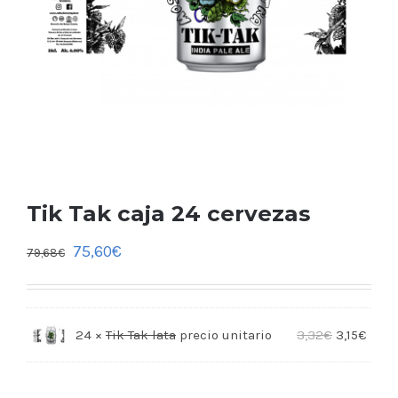
Tik Tak caja 24 cervezas
75,60
€
79,68
€
24 ×
Tik Tak lata
3,32
€
3,15
€