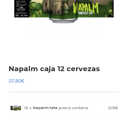
Napalm caja 12 cervezas
37,80
€
12 ×
Napalm lata
3,15
€