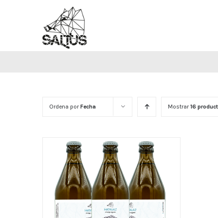
Saltar
al
contenido
Ordena por
Fecha
Mostrar
16 produc