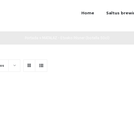
Home
Saltus brew
Portada
»
MATALAZ - Etxeko Pilsner (botella 50cl)
tos