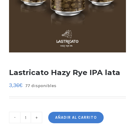
Lastricato Hazy Rye IPA lata
3,36
€
77 disponibles
AÑADIR AL CARRITO
Lastricato
Hazy