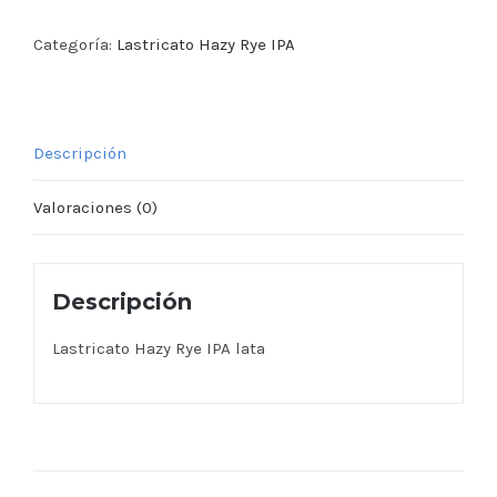
Rye
IPA
Categoría:
Lastricato Hazy Rye IPA
lata
cantidad
Descripción
Valoraciones (0)
Descripción
Lastricato Hazy Rye IPA lata