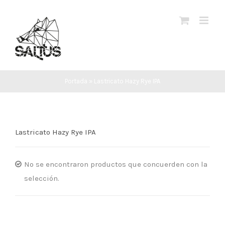
Saltar
al
contenido
Portada
»
Lastricato Hazy Rye IPA
Lastricato Hazy Rye IPA
No se encontraron productos que concuerden con la
selección.