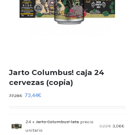
Jarto Columbus! caja 24
cervezas (copia)
73,44
€
77,28
€
24 ×
Jarto Columbus! lata
3,22
€
3,06
€