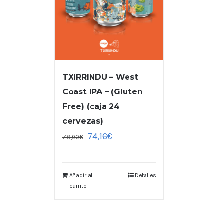
TXIRRINDU – West
Coast IPA – (Gluten
Free) (caja 24
cervezas)
74,16
€
78,00
€
Añadir al
Detalles
carrito