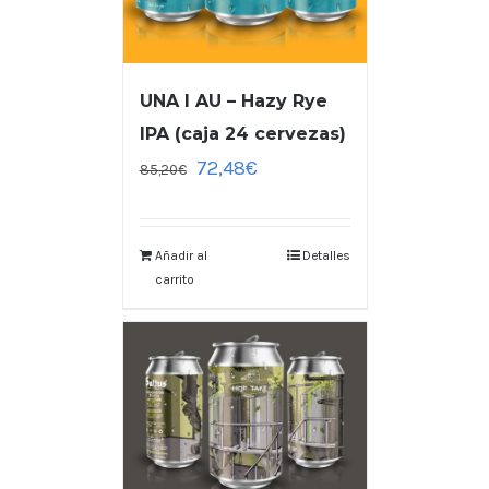
UNA I AU – Hazy Rye
IPA (caja 24 cervezas)
72,48
€
85,20
€
Añadir al
Detalles
carrito