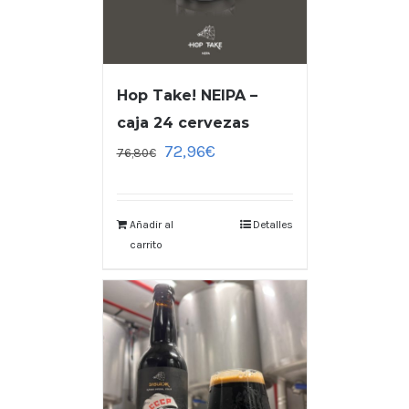
Hop Take! NEIPA –
caja 24 cervezas
72,96
€
76,80
€
Añadir al
Detalles
carrito