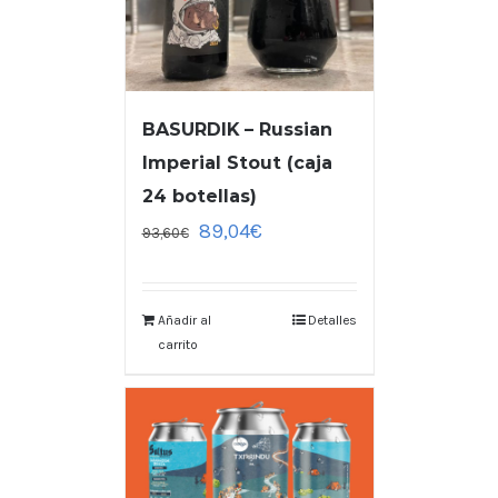
BASURDIK – Russian
Imperial Stout (caja
24 botellas)
89,04
€
93,60
€
Añadir al
Detalles
carrito