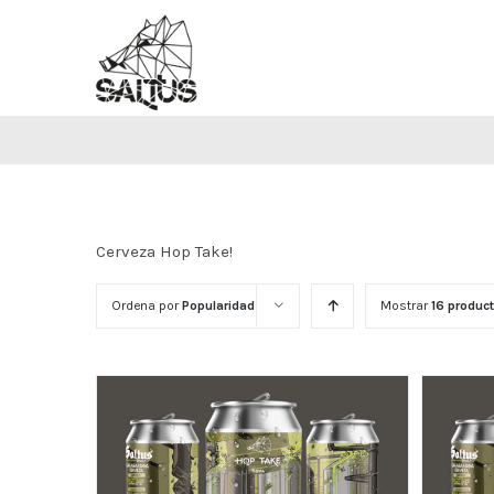
Saltar
al
contenido
Cerveza Hop Take!
Ordena por
Popularidad
Mostrar
16 produc