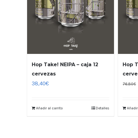
Hop Take! NEIPA – caja 12
Hop T
cervezas
cerve
38,40
€
76,80
€
Añadir al carrito
Detalles
Añadir