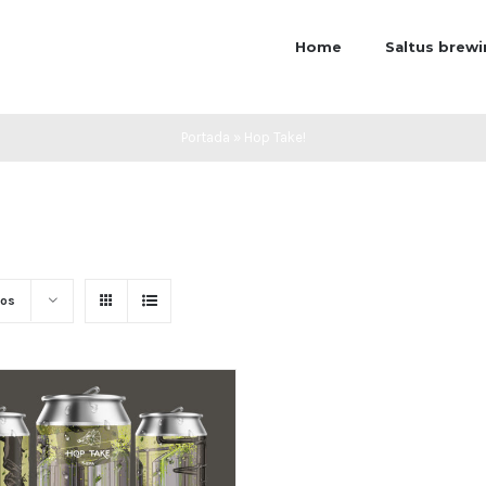
Home
Saltus brew
Portada
»
Hop Take!
tos