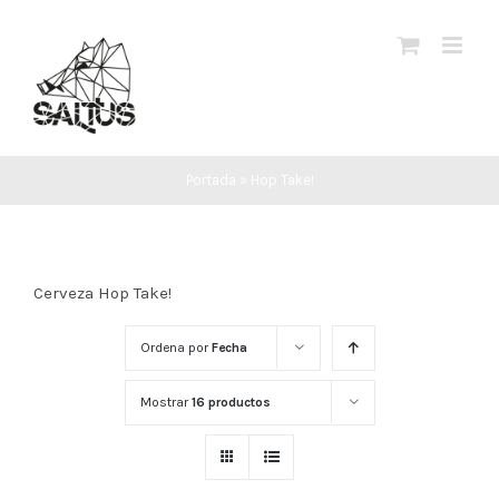
Saltar
al
contenido
Portada
»
Hop Take!
Cerveza Hop Take!
Ordena por
Fecha
Mostrar
16 productos