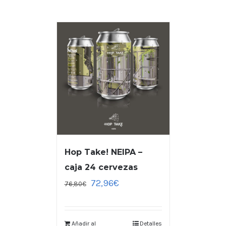
Hop Take! NEIPA –
caja 24 cervezas
72,96
€
76,80
€
Añadir al
Detalles