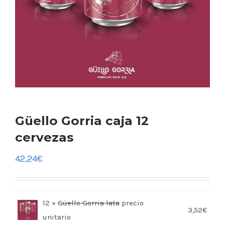
Güello Gorria caja 12
cervezas
42,24
€
12 ×
Güello Gorria lata
3,52
€