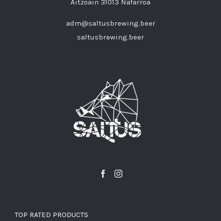
Aitzoain 31013 Nafarroa
adm@saltusbrewing.beer
saltusbrewing.beer
TOP RATED PRODUCTS