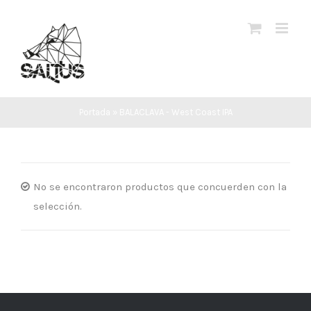
Saltar
al
contenido
Portada
»
BALACLAVA - West Coast IPA
No se encontraron productos que concuerden con la
selección.