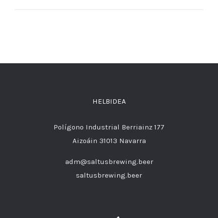
HELBIDEA
Polígono Industrial Berriainz 177
Aizoáin 31013 Navarra
adm@saltusbrewing.beer
saltusbrewing.beer