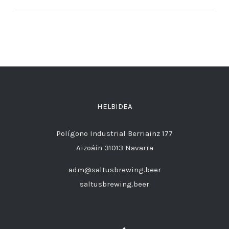
HELBIDEA
Polígono Industrial Berriainz 177
Aizoáin 31013 Navarra
adm@saltusbrewing.beer
saltusbrewing.beer