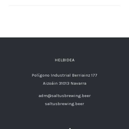
HELBIDEA
Polígono Industrial Berriainz 177
Aizoáin 31013 Navarra
adm@saltusbrewing.beer
saltusbrewing.beer