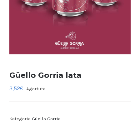
Güello Gorria lata
3,52
€
Agortuta
Kategoria
Güello Gorria