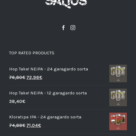
TOP RATED PRODUCTS
Hop Take! NEIPA - 24 garagardo sorta
76,80
€
72,96
€
Hop Take! NEIPA - 12 garagardo sorta
38,40
€
Kloratipa IPA - 24 garagardo sorta
74,88
€
71,04
€