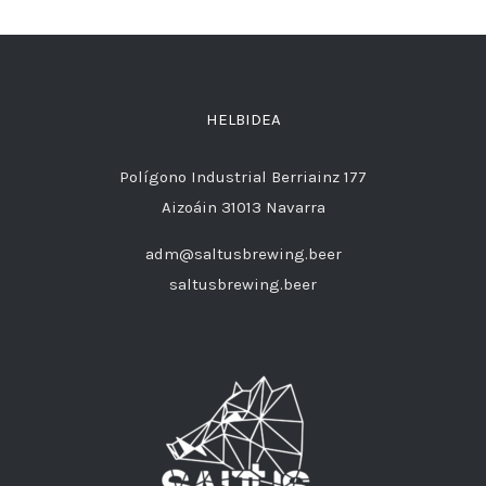
HELBIDEA
Polígono Industrial Berriainz 177
Aizoáin 31013 Navarra
adm@saltusbrewing.beer
saltusbrewing.beer