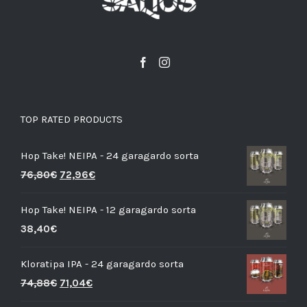
TOP RATED PRODUCTS
Hop Take! NEIPA - 24 garagardo sorta
76,80
€
72,96
€
Hop Take! NEIPA - 12 garagardo sorta
38,40
€
Kloratipa IPA - 24 garagardo sorta
74,88
€
71,04
€