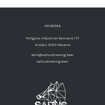
HELBIDEA
Polígono Industrial Berriainz 177
Aizoáin 31013 Navarra
adm@saltusbrewing.beer
saltusbrewing.beer