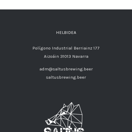
HELBIDEA
Polígono Industrial Berriainz 177
Aizoáin 31013 Navarra
adm@saltusbrewing.beer
saltusbrewing.beer