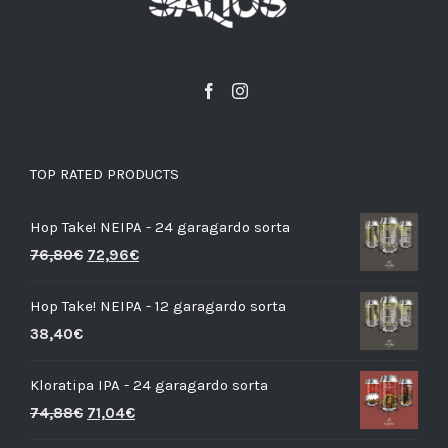
TOP RATED PRODUCTS
Hop Take! NEIPA - 24 garagardo sorta
76,80
€
72,96
€
Hop Take! NEIPA - 12 garagardo sorta
38,40
€
Kloratipa IPA - 24 garagardo sorta
74,88
€
71,04
€