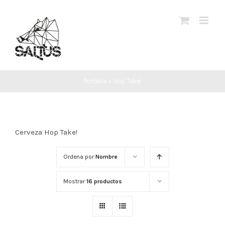
Saltar
al
contenido
Portada
»
Hop Take!
Cerveza Hop Take!
Ordena por
Nombre
Mostrar
16 productos