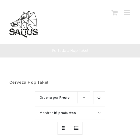
Saltar
al
contenido
Portada
»
Hop Take!
Cerveza Hop Take!
Ordena por
Precio
Mostrar
16 productos