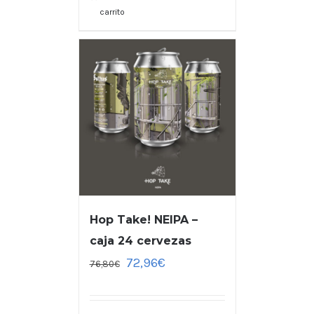
carrito
Hop Take! NEIPA –
caja 24 cervezas
72,96
€
76,80
€