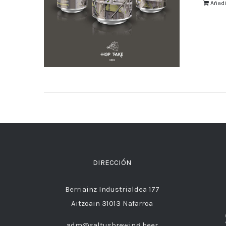
Añadir
DIRECCIÓN
Berriainz Industrialdea 177
Aitzoain 31013 Nafarroa
adm@saltusbrewing.beer