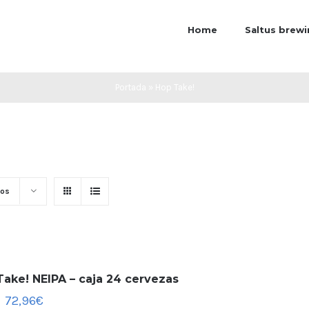
Home
Saltus brew
Portada
»
Hop Take!
tos
ake! NEIPA – caja 24 cervezas
72,96
€