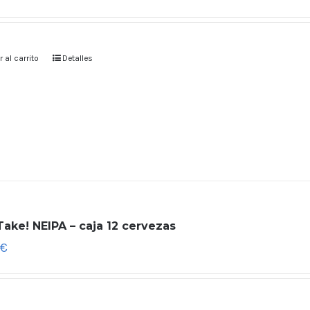
 al carrito
Detalles
ake! NEIPA – caja 12 cervezas
€