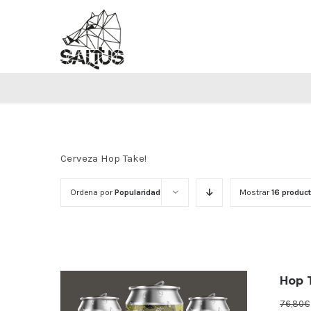
Saltar
al
contenido
Cerveza Hop Take!
Ordena por
Popularidad
Mostrar
16 produc
Hop T
76,80
€