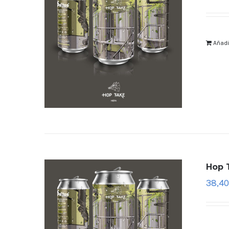
Añadir
Hop T
38,40