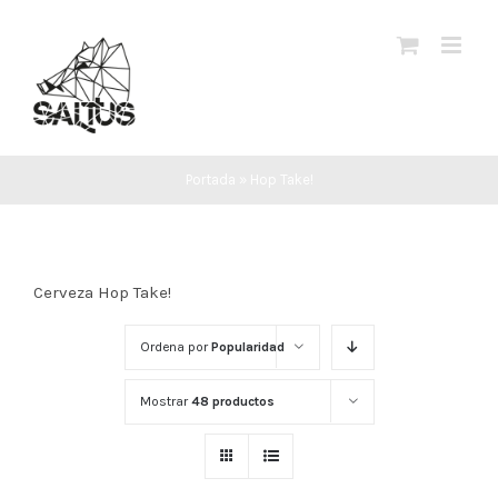
Saltar
al
contenido
Portada
»
Hop Take!
Cerveza Hop Take!
Ordena por
Popularidad
Mostrar
48 productos