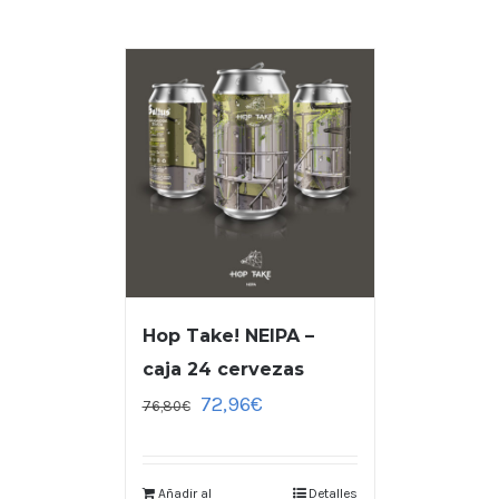
Hop Take! NEIPA –
caja 24 cervezas
72,96
€
76,80
€
Añadir al
Detalles