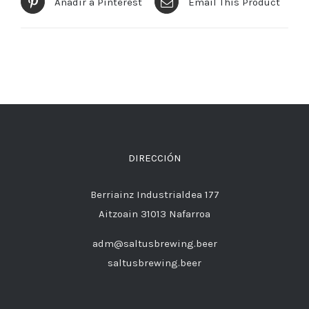
Añadir a Pinterest
Email This Product
DIRECCIÓN
Berriainz Industrialdea 177
Aitzoain 31013 Nafarroa
adm@saltusbrewing.beer
saltusbrewing.beer