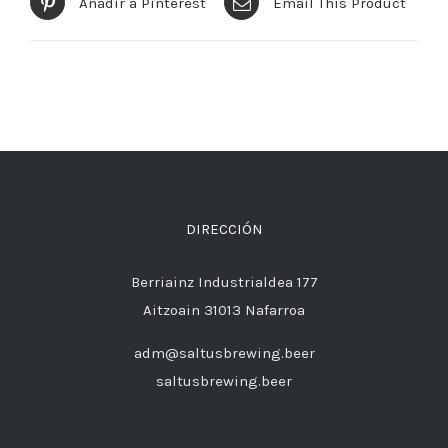
Añadir a Pinterest
Email This Product
DIRECCIÓN
Berriainz Industrialdea 177
Aitzoain 31013 Nafarroa
adm@saltusbrewing.beer
saltusbrewing.beer