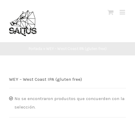
Saltar
al
contenido
Portada
»
WEY - West Coast IPA (gluten free)
WEY – West Coast IPA (gluten free)
No se encontraron productos que concuerden con la
selección.