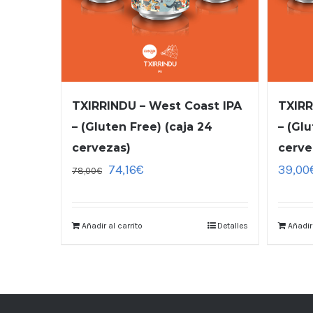
TXIRRINDU – West Coast IPA
TXIRR
– (Gluten Free) (caja 24
– (Glu
cervezas)
cerve
74,16
€
39,00
78,00
€
Añadir al carrito
Detalles
Añadir