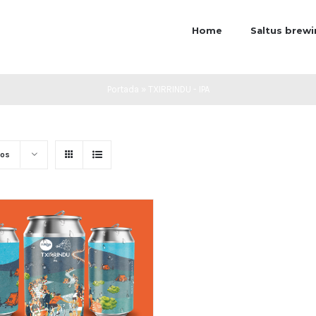
Home
Saltus brew
Portada
»
TXIRRINDU - IPA
tos