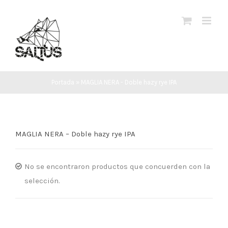
Saltar
al
contenido
Portada
»
MAGLIA NERA - Doble hazy rye IPA
MAGLIA NERA – Doble hazy rye IPA
No se encontraron productos que concuerden con la
selección.