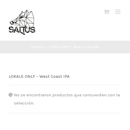
Saltar
al
contenido
Portada
»
LOKALS ONLY - West Coast IPA
LOKALS ONLY – West Coast IPA
No se encontraron productos que concuerden con la
selección.