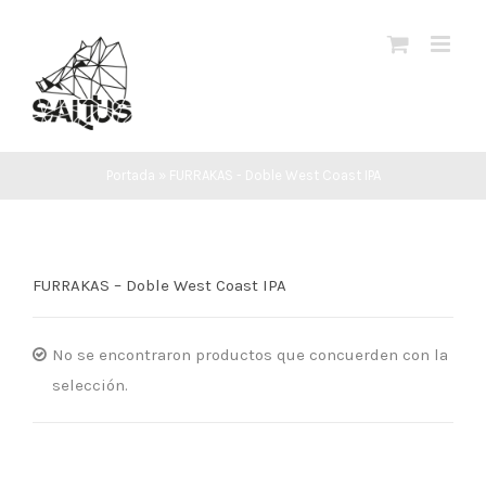
Saltar
al
contenido
Portada
»
FURRAKAS - Doble West Coast IPA
FURRAKAS – Doble West Coast IPA
No se encontraron productos que concuerden con la
selección.