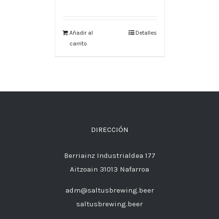
Añadir al
Detalles
carrito
DIRECCIÓN
Berriainz Industrialdea 177
Aitzoain 31013 Nafarroa
adm@saltusbrewing.beer
saltusbrewing.beer