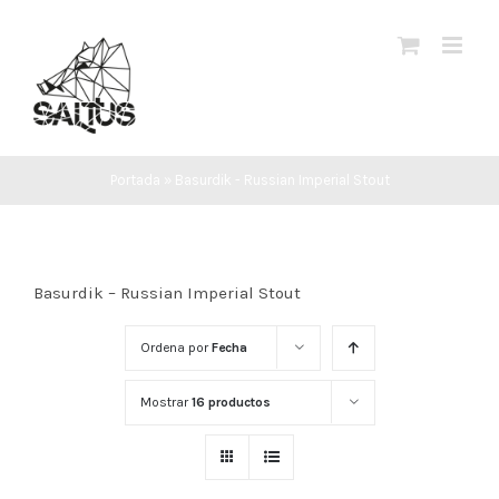
Saltar
al
contenido
Portada
»
Basurdik - Russian Imperial Stout
Basurdik – Russian Imperial Stout
Ordena por
Fecha
Mostrar
16 productos