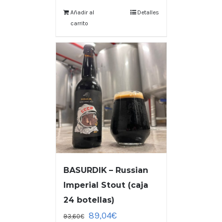
Añadir al
Detalles
carrito
BASURDIK – Russian
Imperial Stout (caja
24 botellas)
89,04
€
93,60
€