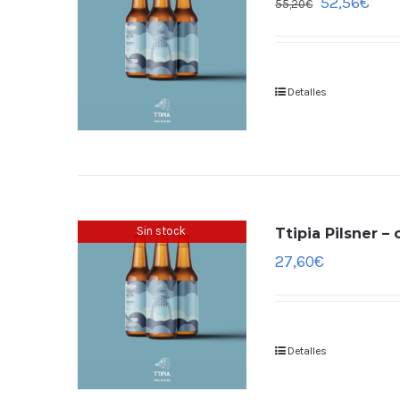
52,56
€
55,20
€
Detalles
Sin stock
Ttipia Pilsner –
27,60
€
Detalles