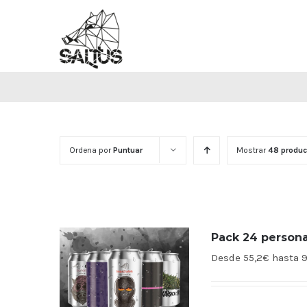
Saltar
al
contenido
Ordena por
Puntuar
Mostrar
48 produc
Pack 24 person
Desde 55,2€ hasta 