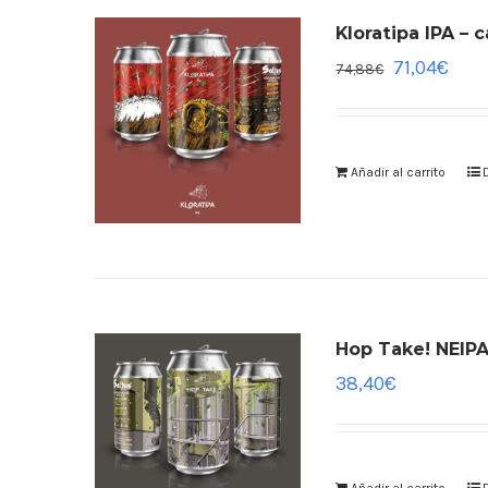
Kloratipa IPA – 
71,04
€
74,88
€
Añadir al carrito
Hop Take! NEIPA
38,40
€