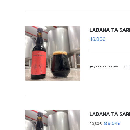
LABANA TA SARDE
46,80
€
Añadir al carrito
LABANA TA SARDE
89,04
€
93,60
€