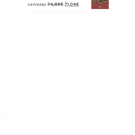
cervezas
74,88
€
71,04
€