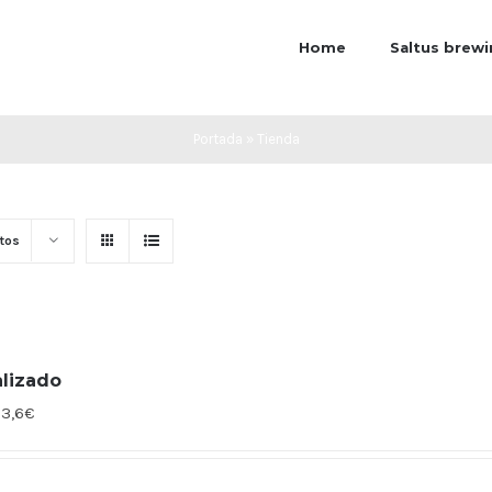
Home
Saltus brew
Portada
»
Tienda
tos
alizado
93,6€