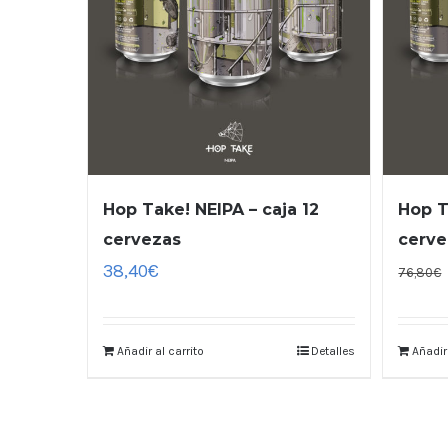
Hop Take! NEIPA – caja 12
Hop T
cervezas
cerve
38,40
€
76,80
€
Añadir al carrito
Detalles
Añadir