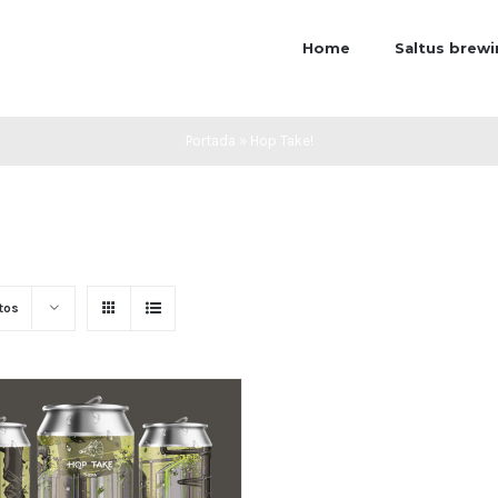
Home
Saltus brew
Portada
»
Hop Take!
tos