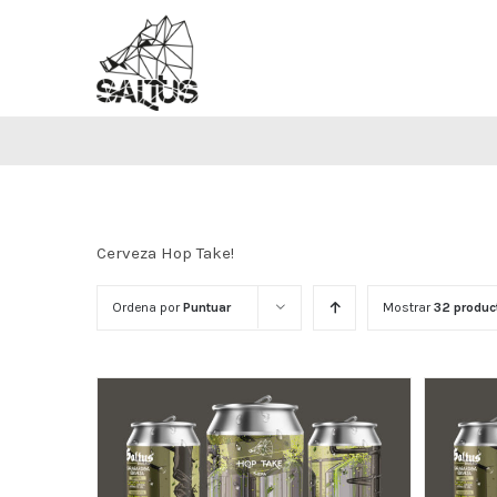
Saltar
al
contenido
Cerveza Hop Take!
Ordena por
Puntuar
Mostrar
32 produc